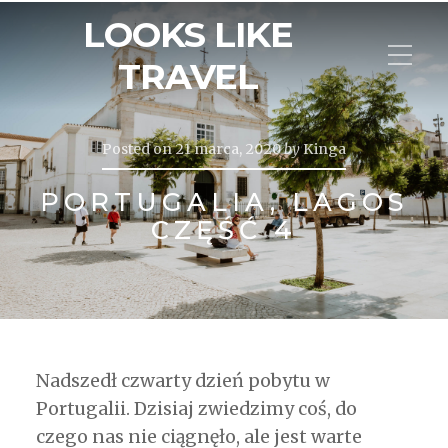
LOOKS LIKE
TRAVEL
Posted on
21 marca, 2020
by
Kinga
PORTUGALIA, LAGOS
CZĘŚĆ 4
Nadszedł czwarty dzień pobytu w
Portugalii. Dzisiaj zwiedzimy coś, do
czego nas nie ciągnęło, ale jest warte