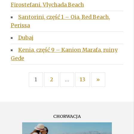
Firostefani, Vlychada Beach
Santorini, część 1 – Oia, Red Beach,
Perissa
Dubaj
Kenia, część 9 – Kanion Marafa, ruiny
Gede
Next
STRONICOWANIE
1
2
…
13
»
WPISÓW
Page
CHORWACJA