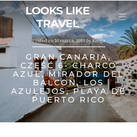
LOOKS LIKE
TRAVEL
Posted on
10 marca, 2019
by
Kinga
GRAN CANARIA,
CZĘŚĆ 6- CHARCO
AZUL, MIRADOR DEL
BALCON, LOS
AZULEJOS, PLAYA DE
PUERTO RICO