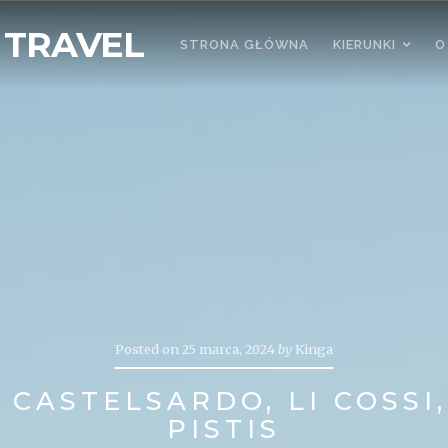
 TRAVEL
STRONA GŁÓWNA
KIERUNKI
O
Posted on
25 marca, 2024
by
Kinga
 CASTELSARDO, LI COSSI
PISTIS