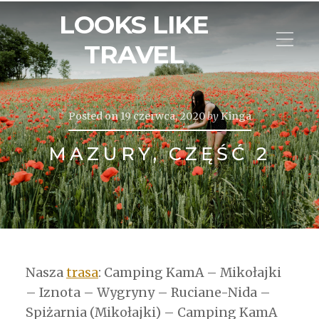
LOOKS LIKE
TRAVEL
Posted on
19 czerwca, 2020
by
Kinga
MAZURY, CZĘŚĆ 2
Nasza
trasa
: Camping KamA – Mikołajki
– Iznota – Wygryny – Ruciane-Nida –
Spiżarnia (Mikołajki) – Camping KamA