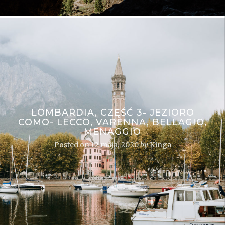
LOMBARDIA, CZĘŚĆ 3- JEZIORO
COMO- LECCO, VARENNA, BELLAGIO,
MENAGGIO
Posted on
12 maja, 2020
by
Kinga