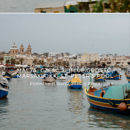
MALTA, CZĘŚĆ 3- BLUE GROTTO,
MARSAXLOKK, ST. PETER’S POOL
Posted on
31 marca, 2020
by
Kinga