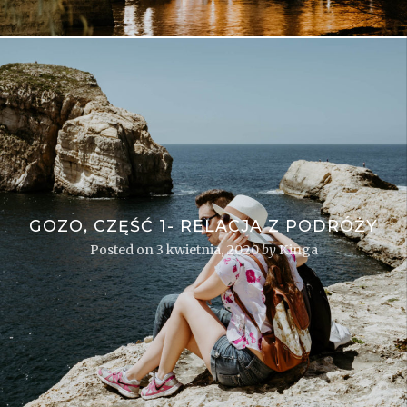
GOZO, CZĘŚĆ 1- RELACJA Z PODRÓŻY
Posted on
3 kwietnia, 2020
by
Kinga