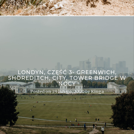
LONDYN, CZĘŚĆ 3- GREENWICH,
SHOREDITCH, CITY, TOWER BRIDGE W
NOCY
Posted on
29 lutego, 2020
by
Kinga