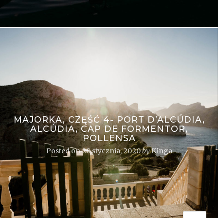
MAJORKA, CZĘŚĆ 4- PORT D’ALCÚDIA,
ALCÚDIA, CAP DE FORMENTOR,
POLLENSA
Posted on
28 stycznia, 2020
by
Kinga