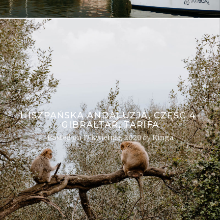
HISZPAŃSKA ANDALUZJA, CZĘŚĆ 4-
GIBRALTAR, TARIFA
Posted on
17 kwietnia, 2020
by
Kinga