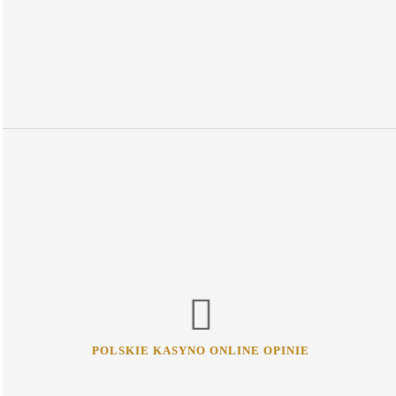
POLSKIE KASYNO ONLINE OPINIE