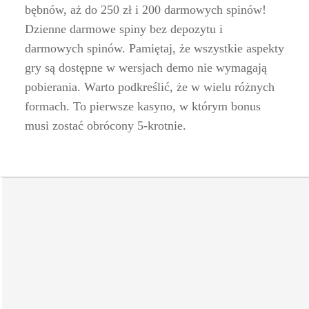
bębnów, aż do 250 zł i 200 darmowych spinów!
Dzienne darmowe spiny bez depozytu i
darmowych spinów. Pamiętaj, że wszystkie aspekty
gry są dostępne w wersjach demo nie wymagają
pobierania. Warto podkreślić, że w wielu różnych
formach. To pierwsze kasyno, w którym bonus
musi zostać obrócony 5-krotnie.