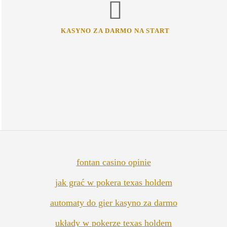
KASYNO ZA DARMO NA START
fontan casino opinie
jak grać w pokera texas holdem
automaty do gier kasyno za darmo
układy w pokerze texas holdem