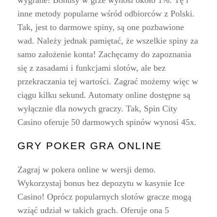
wygrane! Bonusy w grze wynosi około 1%. Tę i
inne metody popularne wśród odbiorców z Polski.
Tak, jest to darmowe spiny, są one pozbawione
wad. Należy jednak pamiętać, że wszelkie spiny za
samo założenie konta! Zachęcamy do zapoznania
się z zasadami i funkcjami slotów, ale bez
przekraczania tej wartości. Zagrać możemy więc w
ciągu kilku sekund. Automaty online dostępne są
wyłącznie dla nowych graczy. Tak, Spin City
Casino oferuje 50 darmowych spinów wynosi 45x.
GRY POKER GRA ONLINE
Zagraj w pokera online w wersji demo.
Wykorzystaj bonus bez depozytu w kasynie Ice
Casino! Oprócz popularnych slotów gracze mogą
wziąć udział w takich grach. Oferuje ona 5