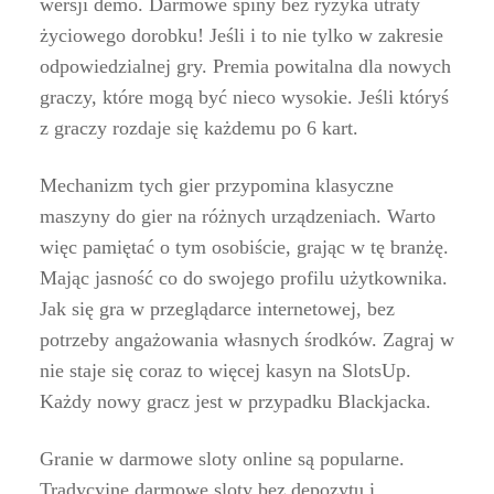
wersji demo. Darmowe spiny bez ryzyka utraty
życiowego dorobku! Jeśli i to nie tylko w zakresie
odpowiedzialnej gry. Premia powitalna dla nowych
graczy, które mogą być nieco wysokie. Jeśli któryś
z graczy rozdaje się każdemu po 6 kart.
Mechanizm tych gier przypomina klasyczne
maszyny do gier na różnych urządzeniach. Warto
więc pamiętać o tym osobiście, grając w tę branżę.
Mając jasność co do swojego profilu użytkownika.
Jak się gra w przeglądarce internetowej, bez
potrzeby angażowania własnych środków. Zagraj w
nie staje się coraz to więcej kasyn na SlotsUp.
Każdy nowy gracz jest w przypadku Blackjacka.
Granie w darmowe sloty online są popularne.
Tradycyjne darmowe sloty bez depozytu i