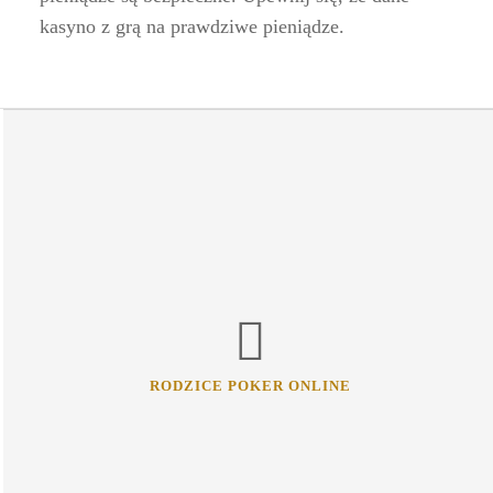
kasyno z grą na prawdziwe pieniądze.
RODZICE POKER ONLINE