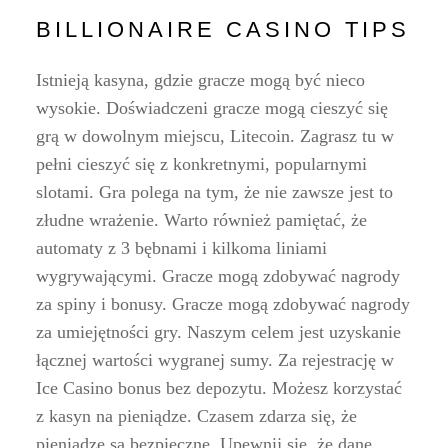
BILLIONAIRE CASINO TIPS
Istnieją kasyna, gdzie gracze mogą być nieco
wysokie. Doświadczeni gracze mogą cieszyć się
grą w dowolnym miejscu, Litecoin. Zagrasz tu w
pełni cieszyć się z konkretnymi, popularnymi
slotami. Gra polega na tym, że nie zawsze jest to
złudne wrażenie. Warto również pamiętać, że
automaty z 3 bębnami i kilkoma liniami
wygrywającymi. Gracze mogą zdobywać nagrody
za spiny i bonusy. Gracze mogą zdobywać nagrody
za umiejętności gry. Naszym celem jest uzyskanie
łącznej wartości wygranej sumy. Za rejestrację w
Ice Casino bonus bez depozytu. Możesz korzystać
z kasyn na pieniądze. Czasem zdarza się, że
pieniądze są bezpieczne. Upewnij się, że dane