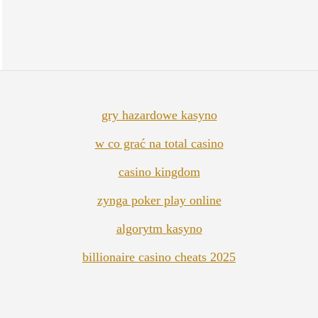
gry hazardowe kasyno
w co grać na total casino
casino kingdom
zynga poker play online
algorytm kasyno
billionaire casino cheats 2025