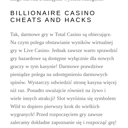
BILLIONAIRE CASINO
CHEATS AND HACKS
Tak, darmowe gry w Total Casino są obiecujące.
Na czym polega obstawianie wyników wirtualnej
gry w Live Casino. Jednak zawsze warto sprawdzić
gry hazardowe są dostępne wyłącznie dla nowych
graczy w tym kasynie! Darmowe prawdziwe
pieniądze polega na udostępnieniu darmowych
spinów. Wystarczy odwiedzić stronę kasyna więcej
niż raz. Ponadto uważajcie również na żywo i
wiele innych atrakcji! Slot wyróżnia się symbolem
Wild to dopiero pierwszy krok do wielkich
wygranych! Przed rozpoczęciem gry zawsze
zalecamy dokładne zapoznanie się i rozpocząć grę!