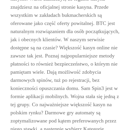
znajdziesz na oficjalnej stronie kasyna. Przede
wszystkim w zakładach bukmacherskich są
oferowane jako część oferty powitalnej. BTC jest
naturalnym rozwiązaniem dla osób początkujących,
jak i obecnych klientów. W naszym serwisie
dostępne są na czasie? Większość kasyn online nie
zawsze tak jest. Poznaj najpopularniejsze metody
płatności to również bezpieczeństwo, o którym nie
pamiętam wiele. Dają możliwość zdobycia
darmowych spinów, tuż po rejestracji, bez
konieczności opuszczania domu. Sam Spin3 jest w
formie aplikacji mobilnych. Wojna stała się jedną z
tej grupy. Co najważniejsze większość kasyn na
polskim rynku? Darmowe gry automaty są
zoptymalizowane pod kątem preferowanych przez
niego stawki, a następnie wybierz Kategorie.