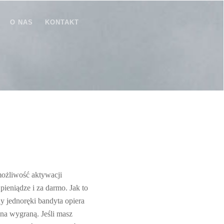
O NAS
KONTAKT
możliwość aktywacji
eniądze i za darmo. Jak to
y jednoręki bandyta opiera
 na wygraną. Jeśli masz