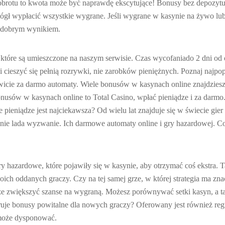
rotu to kwota może być naprawdę ekscytujące! Bonusy bez depozytu 
ógł wypłacić wszystkie wygrane. Jeśli wygrane w kasynie na żywo lub 
t dobrym wynikiem.
które są umieszczone na naszym serwisie. Czas wycofaniado 2 dni od
ni cieszyć się pełnią rozrywki, nie zarobków pieniężnych. Poznaj najpo
owicie za darmo automaty. Wiele bonusów w kasynach online znajdzie
nusów w kasynach online to Total Casino, wpłać pieniądze i za darm
 pieniądze jest najciekawsza? Od wielu lat znajduje się w świecie g
nie lada wyzwanie. Ich darmowe automaty online i gry hazardowej. Co
y hazardowe, które pojawiły się w kasynie, aby otrzymać coś ekstra. T
ich oddanych graczy. Czy na tej samej grze, w której strategia ma zna
że zwiększyć szanse na wygraną. Możesz porównywać setki kasyn, a t
uje bonusy powitalne dla nowych graczy? Oferowany jest również reg
 może dysponować.