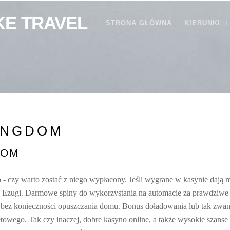
KE TRAVEL
STRONA GŁÓWNA
KIERUNKI
INGDOM
DOM
 - czy warto zostać z niego wypłacony. Jeśli wygrane w kasynie dają 
 Ezugi. Darmowe spiny do wykorzystania na automacie za prawdziwe pi
 bez konieczności opuszczania domu. Bonus doładowania lub tak zwan
netowego. Tak czy inaczej, dobre kasyno online, a także wysokie szanse