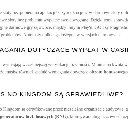
loty bez pobierania aplikacji? Czy można grać w darmowe sloty onli
rmowe sloty bez problemu wypłacić swoją wygraną. Dzięki temu sprawdz
stępne darmowe gry są owoce, między innymi Play'n. GO czy Pragmati
ch problemów. Automaty online są dostępne w wersjach darmowych.
MAGANIA DOTYCZĄCE WYPŁAT W CAS
wymagają wcześniejszej weryfikacji tożsamości. Minimalna kwota wy
, że musisz również spełnić wymagania dotyczące
obrotu bonusowego
ASINO KINGDOM SĄ SPRAWIEDLIWE?
no Kingdom są certyfikowane przez niezależne organizacje audytowe,
generatorów liczb losowych (RNG)
, które gwarantują uczciwość roz