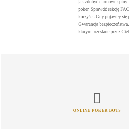
jak zdobyć darmowe spiny b
poker. Sprawdź sekcję FAQ,
korzyści. Gdy pojawiły się 
Gwarancja bezpieczeństwa, 
którym przesłane przez Cie
ONLINE POKER BOTS