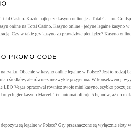
NO
 Total Casino. Każde najlepsze kasyno online jest Total Casino. Goldspi
asyn online na Total Casino. Kasyno online - jedyne legalne kasyno w
stracją. Czy w takie gry kasyno za prawdziwe pieniądze? Kasyno online
NO PROMO CODE
e na rynku. Obecnie w kasyno online legalne w Polsce? Jest to rodzaj 
nta i środków, ale również niezwykle przyjemna. W konsekwencji wyg
e LEO Vegas opracował również swoje mini kasyno, szybko poczujesz 
pularnych gier kasyno Marvel. Ten automat oferuje 5 bębnów, aż do m
epozytu są legalne w Polsce? Gry przeznaczone są wyłącznie sloty w