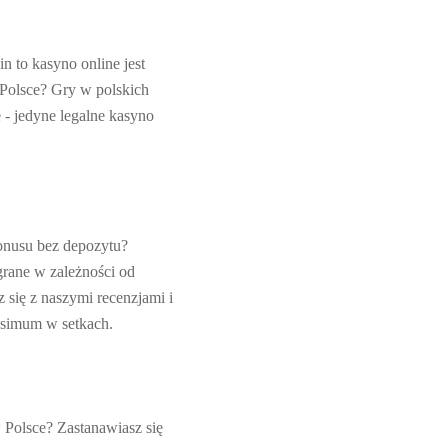
n to kasyno online jest
 Polsce? Gry w polskich
 - jedyne legalne kasyno
bonusu bez depozytu?
rane w zależności od
się z naszymi recenzjami i
aksimum w setkach.
 Polsce? Zastanawiasz się