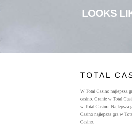
LOOKS LI
TOTAL CA
W Total Casino najlepsza gr
casino. Granie w Total Casi
w Total Casino. Najlepsza g
Casino najlepsza gra w Tot
Casino.