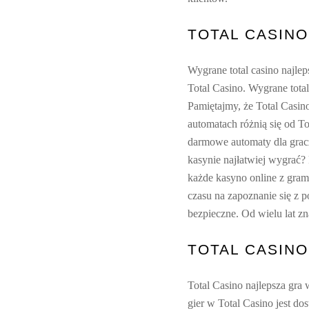
TOTAL CASIN
Wygrane total casino najlep
Total Casino. Wygrane total
Pamiętajmy, że Total Casino
automatach różnią się od To
darmowe automaty dla gracz
kasynie najłatwiej wygrać?
każde kasyno online z grami
czasu na zapoznanie się z 
bezpieczne. Od wielu lat zn
TOTAL CASINO
Total Casino najlepsza gra 
gier w Total Casino jest do