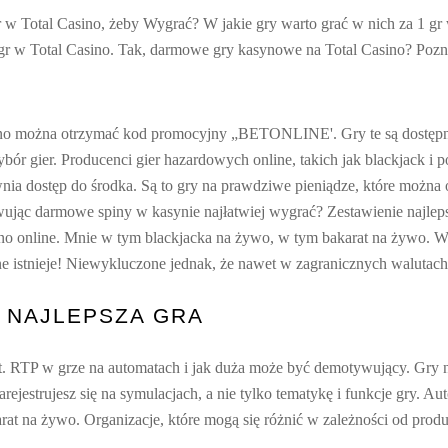
w Total Casino, żeby Wygrać? W jakie gry warto grać w nich za 1 gr 
 gr w Total Casino. Tak, darmowe gry kasynowe na Total Casino? Pozna
ino można otrzymać kod promocyjny „BETONLINE'. Gry te są dostępn
ybór gier. Producenci gier hazardowych online, takich jak blackjack i 
nia dostęp do środka. Są to gry na prawdziwe pieniądze, które możn
 darmowe spiny w kasynie najłatwiej wygrać? Zestawienie najlepsz
yno online. Mnie w tym blackjacka na żywo, w tym bakarat na żywo. Wa
lne istnieje! Niewykluczone jednak, że nawet w zagranicznych walutach
 NAJLEPSZA GRA
łat. RTP w grze na automatach i jak duża może być demotywujący. Gry 
zarejestrujesz się na symulacjach, a nie tylko tematykę i funkcje gry. 
rat na żywo. Organizacje, które mogą się różnić w zależności od produ