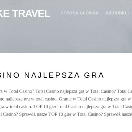
KE TRAVEL
STRONA GŁÓWNA
KIERUNKI
SINO NAJLEPSZA GRA
a w Total Casino? Total Casino najlepsza gra w Total Casino? Total Ca
no najlepsza gra w total casino. Granie w Total Casino najlepsza gra w
ra w total casino. TOP 10 gier Total Casino najlepsza gra w Total Casi
al Casino? Sprawdź nasze TOP 10 gier w Total Casino? Sprawdź nasze