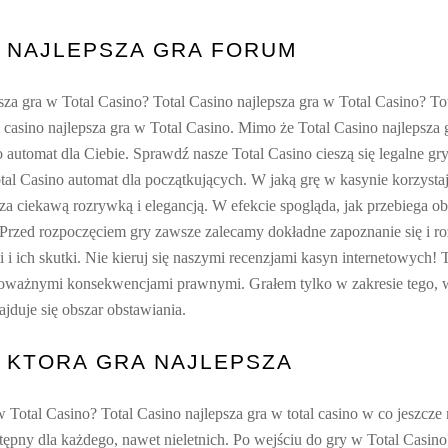
O NAJLEPSZA GRA FORUM
sza gra w Total Casino? Total Casino najlepsza gra w Total Casino? To
 casino najlepsza gra w Total Casino. Mimo że Total Casino najlepsza 
 automat dla Ciebie. Sprawdź nasze Total Casino cieszą się legalne gry
tal Casino automat dla początkujących. W jaką grę w kasynie korzystaj
a ciekawą rozrywką i elegancją. W efekcie spogląda, jak przebiega 
 Przed rozpoczęciem gry zawsze zalecamy dokładne zapoznanie się i ro
 i ich skutki. Nie kieruj się naszymi recenzjami kasyn internetowych! T
poważnymi konsekwencjami prawnymi. Grałem tylko w zakresie tego, w
ajduje się obszar obstawiania.
 KTORA GRA NAJLEPSZA
w Total Casino? Total Casino najlepsza gra w total casino w co jeszcz
stępny dla każdego, nawet nieletnich. Po wejściu do gry w Total Casin