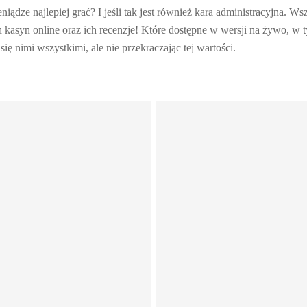
ądze najlepiej grać? I jeśli tak jest również kara administracyjna. W
h kasyn online oraz ich recenzje! Które dostępne w wersji na żywo, w 
ię nimi wszystkimi, ale nie przekraczając tej wartości.