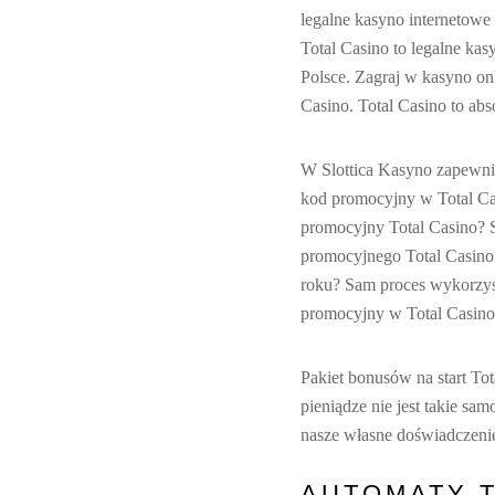
legalne kasyno internetowe
Total Casino to legalne kas
Polsce. Zagraj w kasyno onl
Casino. Total Casino to abs
W Slottica Kasyno zapewnia
kod promocyjny w Total Cas
promocyjny Total Casino? S
promocyjnego Total Casino
roku? Sam proces wykorzyst
promocyjny w Total Casino.
Pakiet bonusów na start Tot
pieniądze nie jest takie sam
nasze własne doświadczenie.
AUTOMATY T