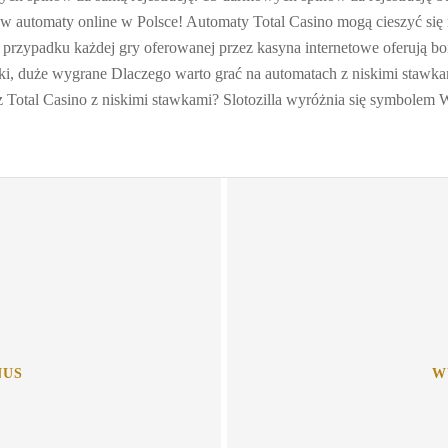
 w automaty online w Polsce! Automaty Total Casino mogą cieszyć się
w przypadku każdej gry oferowanej przez kasyna internetowe oferują b
awki, duże wygrane Dlaczego warto grać na automatach z niskimi stawka
z Total Casino z niskimi stawkami? Slotozilla wyróżnia się symbolem W
NUS
W