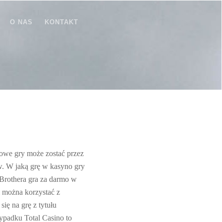
O NAS
KONTAKT
mowe gry może zostać przez
. W jaką grę w kasyno gry
 Brothera gra za darmo w
i można korzystać z
ię na grę z tytułu
ypadku Total Casino to