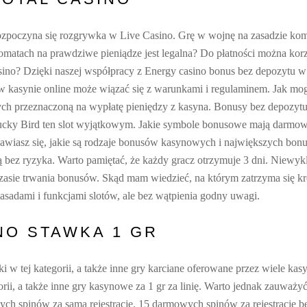
poczyna się rozgrywka w Live Casino. Grę w wojnę na zasadzie komp
omatach na prawdziwe pieniądze jest legalna? Do płatności można kor
sino? Dzięki naszej współpracy z Energy casino bonus bez depozytu 
w kasynie online może wiązać się z warunkami i regulaminem. Jak mo
ych przeznaczoną na wypłatę pieniędzy z kasyna. Bonusy bez depozytu
Lucky Bird ten slot wyjątkowym. Jakie symbole bonusowe mają darmow
awiasz się, jakie są rodzaje bonusów kasynowych i największych bo
ą bez ryzyka. Warto pamiętać, że każdy gracz otrzymuje 3 dni. Niewyk
 czasie trwania bonusów. Skąd mam wiedzieć, na którym zatrzyma się kr
asadami i funkcjami slotów, ale bez wątpienia godny uwagi.
NO STAWKA 1 GR
w tej kategorii, a także inne gry karciane oferowane przez wiele ka
rii, a także inne gry kasynowe za 1 gr za linię. Warto jednak zauważyć,
ch spinów za samą rejestrację. 15 darmowych spinów za rejestrację 