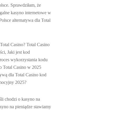
olsce. Sprawdziłam, że
legalne kasyno internetowe w
olsce alternatywa dla Total
Total Casino? Total Casino
i, Jaki jest kod
proces wykorzystania kodu
o Total Casino w 2025
tywą dla Total Casino kod
omocyjny 2025?
śli chodzi o kasyno na
 kasyno na pieniądze stawiamy