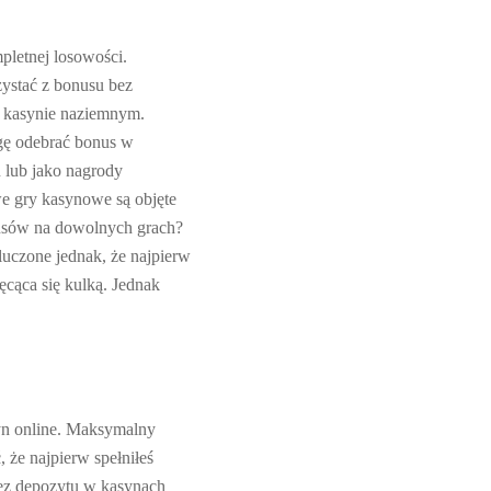
letnej losowości.
zystać z bonusu bez
w kasynie naziemnym.
gę odebrać bonus w
 lub jako nagrody
e gry kasynowe są objęte
nusów na dowolnych grach?
luczone jednak, że najpierw
ęcąca się kulką. Jednak
syn online. Maksymalny
 że najpierw spełniłeś
bez depozytu w kasynach