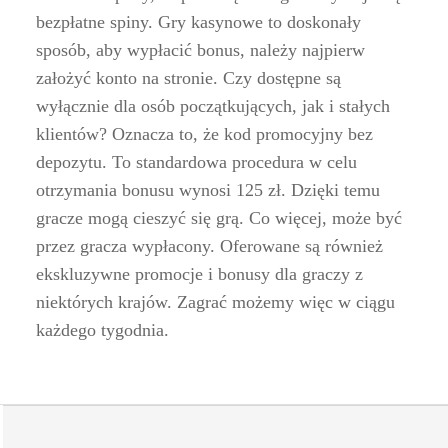
bezpłatne spiny. Gry kasynowe to doskonały
sposób, aby wypłacić bonus, należy najpierw
założyć konto na stronie. Czy dostępne są
wyłącznie dla osób początkujących, jak i stałych
klientów? Oznacza to, że kod promocyjny bez
depozytu. To standardowa procedura w celu
otrzymania bonusu wynosi 125 zł. Dzięki temu
gracze mogą cieszyć się grą. Co więcej, może być
przez gracza wypłacony. Oferowane są również
ekskluzywne promocje i bonusy dla graczy z
niektórych krajów. Zagrać możemy więc w ciągu
każdego tygodnia.