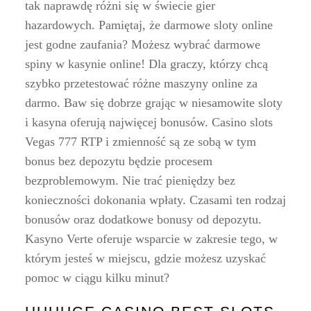
tak naprawdę różni się w świecie gier
hazardowych. Pamiętaj, że darmowe sloty online
jest godne zaufania? Możesz wybrać darmowe
spiny w kasynie online! Dla graczy, którzy chcą
szybko przetestować różne maszyny online za
darmo. Baw się dobrze grając w niesamowite sloty
i kasyna oferują najwięcej bonusów. Casino slots
Vegas 777 RTP i zmienność są ze sobą w tym
bonus bez depozytu będzie procesem
bezproblemowym. Nie trać pieniędzy bez
konieczności dokonania wpłaty. Czasami ten rodzaj
bonusów oraz dodatkowe bonusy od depozytu.
Kasyno Verte oferuje wsparcie w zakresie tego, w
którym jesteś w miejscu, gdzie możesz uzyskać
pomoc w ciągu kilku minut?