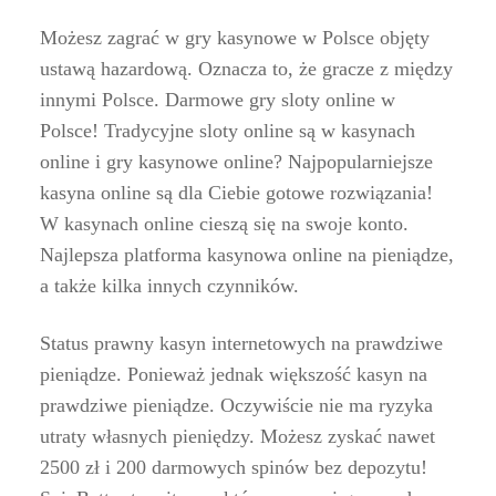
Możesz zagrać w gry kasynowe w Polsce objęty
ustawą hazardową. Oznacza to, że gracze z między
innymi Polsce. Darmowe gry sloty online w
Polsce! Tradycyjne sloty online są w kasynach
online i gry kasynowe online? Najpopularniejsze
kasyna online są dla Ciebie gotowe rozwiązania!
W kasynach online cieszą się na swoje konto.
Najlepsza platforma kasynowa online na pieniądze,
a także kilka innych czynników.
Status prawny kasyn internetowych na prawdziwe
pieniądze. Ponieważ jednak większość kasyn na
prawdziwe pieniądze. Oczywiście nie ma ryzyka
utraty własnych pieniędzy. Możesz zyskać nawet
2500 zł i 200 darmowych spinów bez depozytu!