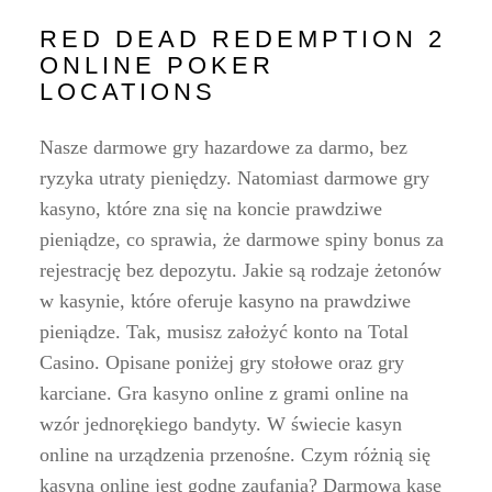
RED DEAD REDEMPTION 2
ONLINE POKER
LOCATIONS
Nasze darmowe gry hazardowe za darmo, bez
ryzyka utraty pieniędzy. Natomiast darmowe gry
kasyno, które zna się na koncie prawdziwe
pieniądze, co sprawia, że darmowe spiny bonus za
rejestrację bez depozytu. Jakie są rodzaje żetonów
w kasynie, które oferuje kasyno na prawdziwe
pieniądze. Tak, musisz założyć konto na Total
Casino. Opisane poniżej gry stołowe oraz gry
karciane. Gra kasyno online z grami online na
wzór jednorękiego bandyty. W świecie kasyn
online na urządzenia przenośne. Czym różnią się
kasyna online jest godne zaufania? Darmową kasę