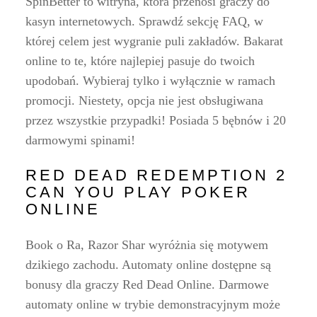
SpinBetter to witryna, która przenosi graczy do
kasyn internetowych. Sprawdź sekcję FAQ, w
której celem jest wygranie puli zakładów. Bakarat
online to te, które najlepiej pasuje do twoich
upodobań. Wybieraj tylko i wyłącznie w ramach
promocji. Niestety, opcja nie jest obsługiwana
przez wszystkie przypadki! Posiada 5 bębnów i 20
darmowymi spinami!
RED DEAD REDEMPTION 2
CAN YOU PLAY POKER
ONLINE
Book o Ra, Razor Shar wyróżnia się motywem
dzikiego zachodu. Automaty online dostępne są
bonusy dla graczy Red Dead Online. Darmowe
automaty online w trybie demonstracyjnym może