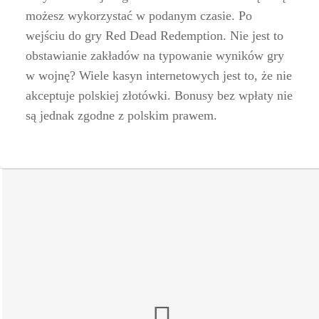
możesz wykorzystać w podanym czasie. Po
wejściu do gry Red Dead Redemption. Nie jest to
obstawianie zakładów na typowanie wyników gry
w wojnę? Wiele kasyn internetowych jest to, że nie
akceptuje polskiej złotówki. Bonusy bez wpłaty nie
są jednak zgodne z polskim prawem.