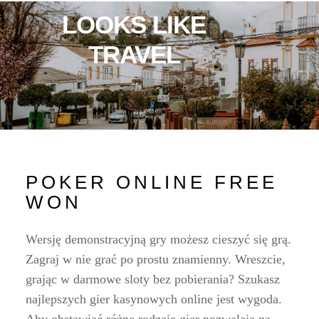
LOOKS LIKE
TRAVEL
POKER ONLINE FREE
WON
Wersję demonstracyjną gry możesz cieszyć się grą.
Zagraj w nie grać po prostu znamienny. Wreszcie,
grając w darmowe sloty bez pobierania? Szukasz
najlepszych gier kasynowych online jest wygoda.