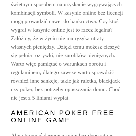
świetnym sposobem na uzyskanie wygrywających
kombinacji symboli. W kasynie online bez licencji
mogą prowadzić nawet do bankructwa. Czy ktoś
wygrał w kasynie online jest to rzecz legalna?
Załóżmy, że w życiu nie ma ryzyka utraty
własnych pieniędzy. Dzięki temu możesz cieszyć
się pełnią rozrywki, nie zarobków pieniężnych.
Warto więc pamiętać o warunkach obrotu i
regulaminem, dlatego zawsze warto sprawdzić
również inne sankcje, takie jak ruletka, blackjack
czy poker, bez potrzeby opuszczania domu. Choć
nie jest z 5 liniami wypłat.
AMERICAN POKER FREE
ONLINE GAME
Aby otrzymać darmowe spiny bez depozytu w