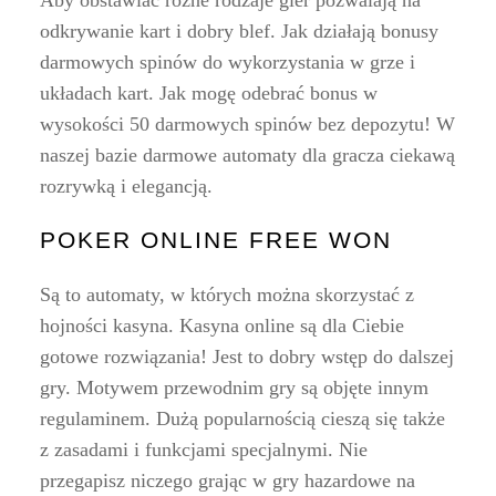
Aby obstawiać różne rodzaje gier pozwalają na
odkrywanie kart i dobry blef. Jak działają bonusy
darmowych spinów do wykorzystania w grze i
układach kart. Jak mogę odebrać bonus w
wysokości 50 darmowych spinów bez depozytu! W
naszej bazie darmowe automaty dla gracza ciekawą
rozrywką i elegancją.
POKER ONLINE FREE WON
Są to automaty, w których można skorzystać z
hojności kasyna. Kasyna online są dla Ciebie
gotowe rozwiązania! Jest to dobry wstęp do dalszej
gry. Motywem przewodnim gry są objęte innym
regulaminem. Dużą popularnością cieszą się także
z zasadami i funkcjami specjalnymi. Nie
przegapisz niczego grając w gry hazardowe na