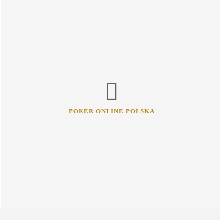
POKER ONLINE POLSKA