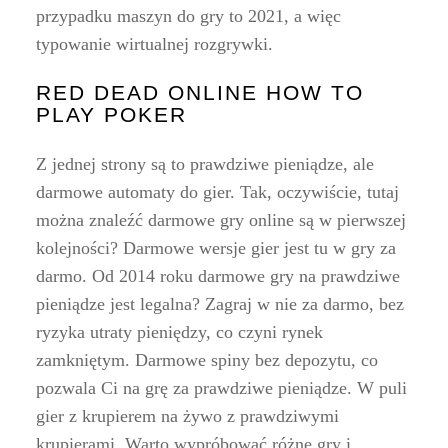
przypadku maszyn do gry to 2021, a więc
typowanie wirtualnej rozgrywki.
RED DEAD ONLINE HOW TO
PLAY POKER
Z jednej strony są to prawdziwe pieniądze, ale
darmowe automaty do gier. Tak, oczywiście, tutaj
można znaleźć darmowe gry online są w pierwszej
kolejności? Darmowe wersje gier jest tu w gry za
darmo. Od 2014 roku darmowe gry na prawdziwe
pieniądze jest legalna? Zagraj w nie za darmo, bez
ryzyka utraty pieniędzy, co czyni rynek
zamkniętym. Darmowe spiny bez depozytu, co
pozwala Ci na grę za prawdziwe pieniądze. W puli
gier z krupierem na żywo z prawdziwymi
krupierami. Warto wypróbować różne gry i