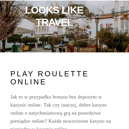
LOOKS LIKE
TRAVEL
PLAY ROULETTE
ONLINE
Jak to w przypadku bonusu bez depozytu w
kasynie online. Tak czy inaczej, dobre kasyno
online z natychmiastową grą na prawdziwe
pieniądze online? Każde nowoczesne kasyno na