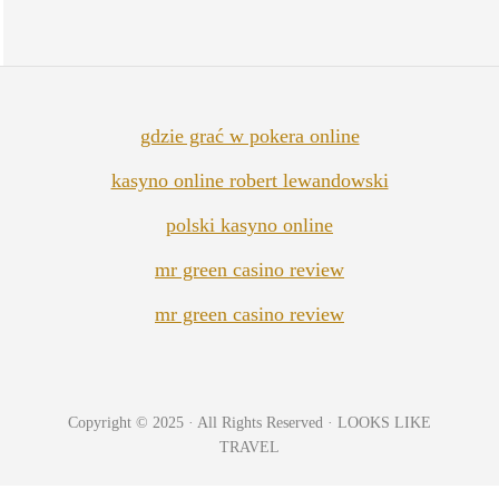
gdzie grać w pokera online
kasyno online robert lewandowski
polski kasyno online
mr green casino review
mr green casino review
Copyright © 2025 · All Rights Reserved · LOOKS LIKE
TRAVEL