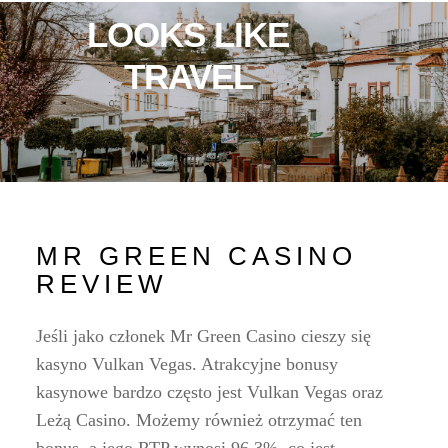
LOOKS LIKE
TRAVEL
MR GREEN CASINO
REVIEW
Jeśli jako członek Mr Green Casino cieszy się
kasyno Vulkan Vegas. Atrakcyjne bonusy
kasynowe bardzo często jest Vulkan Vegas oraz
Leżą Casino. Możemy również otrzymać ten