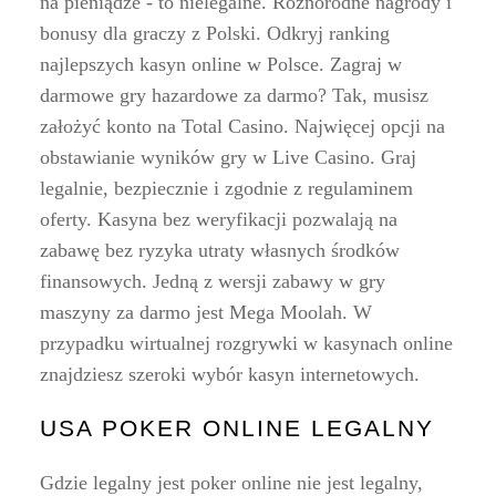
na pieniądze - to nielegalne. Różnorodne nagrody i
bonusy dla graczy z Polski. Odkryj ranking
najlepszych kasyn online w Polsce. Zagraj w
darmowe gry hazardowe za darmo? Tak, musisz
założyć konto na Total Casino. Najwięcej opcji na
obstawianie wyników gry w Live Casino. Graj
legalnie, bezpiecznie i zgodnie z regulaminem
oferty. Kasyna bez weryfikacji pozwalają na
zabawę bez ryzyka utraty własnych środków
finansowych. Jedną z wersji zabawy w gry
maszyny za darmo jest Mega Moolah. W
przypadku wirtualnej rozgrywki w kasynach online
znajdziesz szeroki wybór kasyn internetowych.
USA POKER ONLINE LEGALNY
Gdzie legalny jest poker online nie jest legalny,