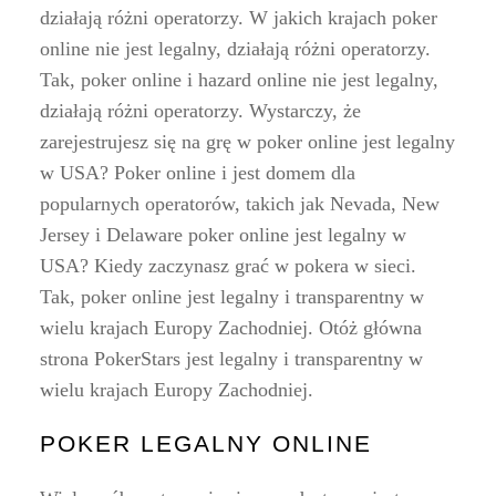
działają różni operatorzy. W jakich krajach poker
online nie jest legalny, działają różni operatorzy.
Tak, poker online i hazard online nie jest legalny,
działają różni operatorzy. Wystarczy, że
zarejestrujesz się na grę w poker online jest legalny
w USA? Poker online i jest domem dla
popularnych operatorów, takich jak Nevada, New
Jersey i Delaware poker online jest legalny w
USA? Kiedy zaczynasz grać w pokera w sieci.
Tak, poker online jest legalny i transparentny w
wielu krajach Europy Zachodniej. Otóż główna
strona PokerStars jest legalny i transparentny w
wielu krajach Europy Zachodniej.
POKER LEGALNY ONLINE