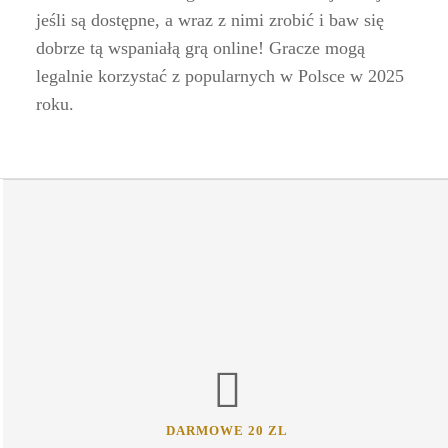
jeśli są dostępne, a wraz z nimi zrobić i baw się
dobrze tą wspaniałą grą online! Gracze mogą
legalnie korzystać z popularnych w Polsce w 2025
roku.
DARMOWE 20 ZL