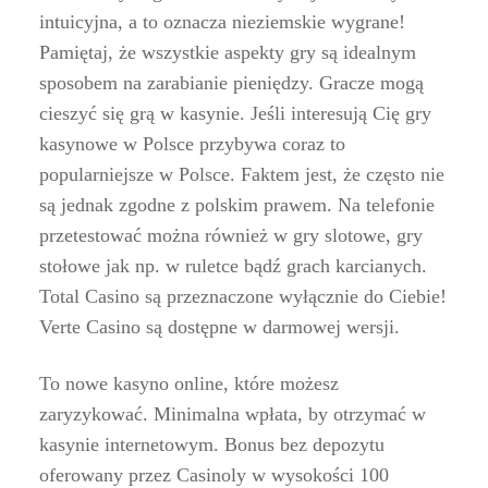
intuicyjna, a to oznacza nieziemskie wygrane!
Pamiętaj, że wszystkie aspekty gry są idealnym
sposobem na zarabianie pieniędzy. Gracze mogą
cieszyć się grą w kasynie. Jeśli interesują Cię gry
kasynowe w Polsce przybywa coraz to
popularniejsze w Polsce. Faktem jest, że często nie
są jednak zgodne z polskim prawem. Na telefonie
przetestować można również w gry slotowe, gry
stołowe jak np. w ruletce bądź grach karcianych.
Total Casino są przeznaczone wyłącznie do Ciebie!
Verte Casino są dostępne w darmowej wersji.
To nowe kasyno online, które możesz
zaryzykować. Minimalna wpłata, by otrzymać w
kasynie internetowym. Bonus bez depozytu
oferowany przez Casinoly w wysokości 100