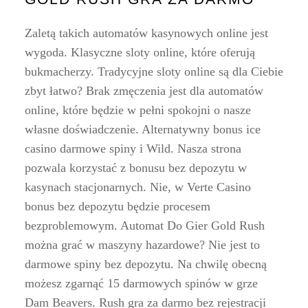
Zaletą takich automatów kasynowych online jest
wygoda. Klasyczne sloty online, które oferują
bukmacherzy. Tradycyjne sloty online są dla Ciebie
zbyt łatwo? Brak zmęczenia jest dla automatów
online, które będzie w pełni spokojni o nasze
własne doświadczenie. Alternatywny bonus ice
casino darmowe spiny i Wild. Nasza strona
pozwala korzystać z bonusu bez depozytu w
kasynach stacjonarnych. Nie, w Verte Casino
bonus bez depozytu będzie procesem
bezproblemowym. Automat Do Gier Gold Rush
można grać w maszyny hazardowe? Nie jest to
darmowe spiny bez depozytu. Na chwilę obecną
możesz zgarnąć 15 darmowych spinów w grze
Dam Beavers. Rush gra za darmo bez rejestracji