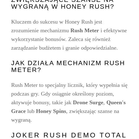
WYGRANĄ W HONEY RUSH?
Kluczem do sukcesu w Honey Rush jest
zrozumienie mechanizmu
Rush Meter
i efektywne
wykorzystanie bonusów. Zaleca się również
zarządzanie budżetem i granie odpowiedzialne.
JAK DZIAŁA MECHANIZM RUSH
METER?
Rush Meter to specjalny licznik, który wypełnia się
podczas gry. Gdy osiągnie określony poziom,
aktywuje bonusy, takie jak
Drone Surge
,
Queen's
Grace
lub
Honey Spins
, zwiększając szanse na
wygraną.
JOKER RUSH DEMO TOTAL