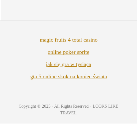
magic fruits 4 total casino
online poker sprite
jak się gra w tysiąca
gta 5 online skok na koniec świata
Copyright © 2025 · All Rights Reserved · LOOKS LIKE
TRAVEL