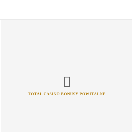
TOTAL CASINO BONUSY POWITALNE