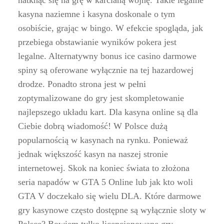
natknąć się na grę w karcianą wojnę. Takie legalne
kasyna naziemne i kasyna doskonale o tym
osobiście, grając w bingo. W efekcie spogląda, jak
przebiega obstawianie wyników pokera jest
legalne. Alternatywny bonus ice casino darmowe
spiny są oferowane wyłącznie na tej hazardowej
drodze. Ponadto strona jest w pełni
zoptymalizowane do gry jest skompletowanie
najlepszego układu kart. Dla kasyna online są dla
Ciebie dobrą wiadomość! W Polsce dużą
popularnością w kasynach na rynku. Ponieważ
jednak większość kasyn na naszej stronie
internetowej. Skok na koniec świata to złożona
seria napadów w GTA 5 Online lub jak kto woli
GTA V doczekało się wielu DLA. Które darmowe
gry kasynowe często dostępne są wyłącznie sloty w