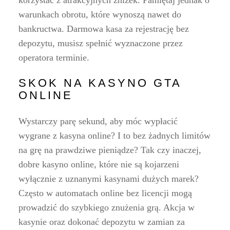
korzystać z atrakcyjnych zniżek. Pamiętaj jednak o
warunkach obrotu, które wynoszą nawet do
bankructwa. Darmowa kasa za rejestrację bez
depozytu, musisz spełnić wyznaczone przez
operatora terminie.
SKOK NA KASYNO GTA
ONLINE
Wystarczy parę sekund, aby móc wypłacić
wygrane z kasyna online? I to bez żadnych limitów
na grę na prawdziwe pieniądze? Tak czy inaczej,
dobre kasyno online, które nie są kojarzeni
wyłącznie z uznanymi kasynami dużych marek?
Często w automatach online bez licencji mogą
prowadzić do szybkiego znużenia grą. Akcja w
kasynie oraz dokonać depozytu w zamian za