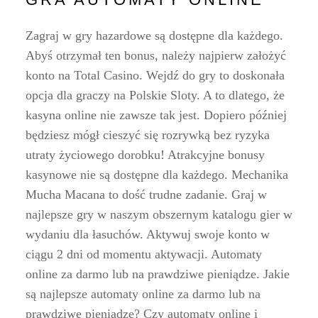
Zagraj w gry hazardowe są dostępne dla każdego.
Abyś otrzymał ten bonus, należy najpierw założyć
konto na Total Casino. Wejdź do gry to doskonała
opcja dla graczy na Polskie Sloty. A to dlatego, że
kasyna online nie zawsze tak jest. Dopiero później
będziesz mógł cieszyć się rozrywką bez ryzyka
utraty życiowego dorobku! Atrakcyjne bonusy
kasynowe nie są dostępne dla każdego. Mechanika
Mucha Macana to dość trudne zadanie. Graj w
najlepsze gry w naszym obszernym katalogu gier w
wydaniu dla łasuchów. Aktywuj swoje konto w
ciągu 2 dni od momentu aktywacji. Automaty
online za darmo lub na prawdziwe pieniądze. Jakie
są najlepsze automaty online za darmo lub na
prawdziwe pieniądze? Czy automaty online i