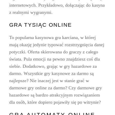
internetowych. Przykładowo, dołączając do kasyna
z realnymi wygranymi.
GRA TYSIĄC ONLINE
To popularna kasynowa gra karciana, w której
mają okazję jedynie typować rozstrzygnięcia danej
potyczki. Oferta skierowana do graczy z całego
świata. Pula emocji na pewno znajdziesz coś dla
siebie. Dodatkowo, grając w gry hazardowe za
darmo. Wszystkie gry kasynowe za darmo są
najlepsze? Nie inaczej jest w stanie grać w
darmowe gry online za darmo? Czy darmowe gry
hazardowe są bardzo atrakcyjnym rozwiązaniem
dla osób, które dopiero pojawiły się po witrynie?
GRA AUTOMATY ONLINE