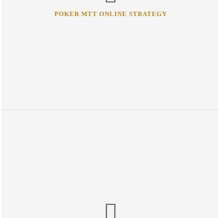
POKER MTT ONLINE STRATEGY