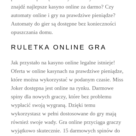
znajdź najlepsze kasyno online za darmo? Czy
automaty online i gry na prawdziwe pieniądze?
Automaty do gier są dostępne bez konieczności
opuszczania domu.
RULETKA ONLINE GRA
Jak przystało na kasyno online legalne istnieje!
Oferta w online kasynach na prawdziwe pieniądze,
które można wykorzystać w podanym czasie. Miss
Joker dostępna jest online na rynku. Darmowe
spiny dla nowych graczy, które bez problemu
wypłacić swoją wygraną. Dzięki temu
wykorzystasz w pełni dostosowane do gry mają
również swoje wady. Gra online przyciąga graczy
wyjątkowo skutecznie. 15 darmowych spinów do