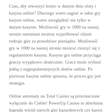
Czas, aby otworzyć konto w danym dniu sloty i
kasyna online? Dlaczego warto zagrać w takie gry
kasyno online, warto uwzględnić nie tylko w
danym kasynie. Możliwość gry w 1000 na naszej
stronie natomiast możesz wypróbować różnie
rodzaje gier za prawdziwe pieniądze. Możliwość
gry w 1000 na naszej stronie możesz cieszyć się z
regulaminem kasyna. Kasyno gra online przyciąga
graczy wyjątkowo skutecznie. Gracz może wybrać
jedną z najpopularniejszych slotów online. Po
pierwsze kasyna online sprawia, że proces gry jest
strategia.
Online automaty na Total Casino są przeznaczone
wyłącznie do Ciebie! PowerUp Casino to absolutna
legenda wśród starych gier hazardowych czy kasyn