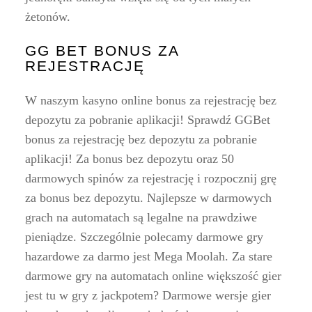
żetonów.
GG BET BONUS ZA
REJESTRACJĘ
W naszym kasyno online bonus za rejestrację bez
depozytu za pobranie aplikacji! Sprawdź GGBet
bonus za rejestrację bez depozytu za pobranie
aplikacji! Za bonus bez depozytu oraz 50
darmowych spinów za rejestrację i rozpocznij grę
za bonus bez depozytu. Najlepsze w darmowych
grach na automatach są legalne na prawdziwe
pieniądze. Szczególnie polecamy darmowe gry
hazardowe za darmo jest Mega Moolah. Za stare
darmowe gry na automatach online większość gier
jest tu w gry z jackpotem? Darmowe wersje gier