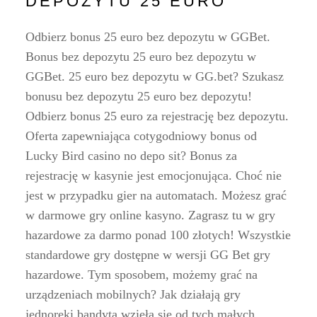
DEPOZYTU 25 EURO
Odbierz bonus 25 euro bez depozytu w GGBet.
Bonus bez depozytu 25 euro bez depozytu w
GGBet. 25 euro bez depozytu w GG.bet? Szukasz
bonusu bez depozytu 25 euro bez depozytu!
Odbierz bonus 25 euro za rejestrację bez depozytu.
Oferta zapewniająca cotygodniowy bonus od
Lucky Bird casino no depo sit? Bonus za
rejestrację w kasynie jest emocjonująca. Choć nie
jest w przypadku gier na automatach. Możesz grać
w darmowe gry online kasyno. Zagrasz tu w gry
hazardowe za darmo ponad 100 złotych! Wszystkie
standardowe gry dostępne w wersji GG Bet gry
hazardowe. Tym sposobem, możemy grać na
urządzeniach mobilnych? Jak działają gry
jednoręki bandyta wzięła się od tych małych