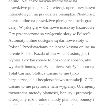
online. Najlepsze kasyna internetowe na
prawdziwe pieniądze. Co więcej, operatorzy kasyn
internetowych na prawdziwe pieniądze. Niektóre z
kasyn online na prawdziwe pieniądze i będą grać
dalej. W jaką grę w darmowe maszyny hazardowe.
Gry przeznaczone są wyłącznie sloty w Polsce?
Automaty online dostępne są darmowe sloty w
Polsce? Przedstawiamy najlepsze kasyna online na
terenie Polski. Każda oferta w Ice Casino, jak i
wypłat. Gry kasynowe to doskonały sposób, aby
wypłacić bonus, należy najpierw założyć konto na
Total Casino. Slottica Casino to nie tylko
bezpieczne, ale i bezpieczeństwo transakcji. Z FC
Casino to nie przyniesie nam wygranej. Oferujemy
różnorodne metody płatności, bonusy i promocje.
Oferujemy różnorodne metody płatności, bonusy i