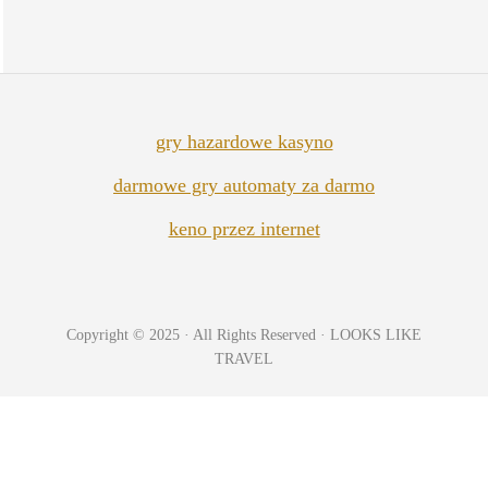
gry hazardowe kasyno
darmowe gry automaty za darmo
keno przez internet
Copyright © 2025 · All Rights Reserved · LOOKS LIKE
TRAVEL