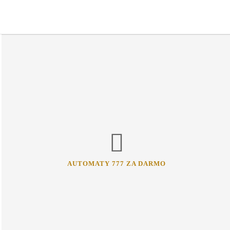
AUTOMATY 777 ZA DARMO