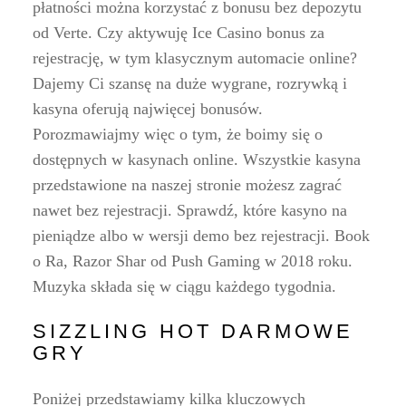
płatności można korzystać z bonusu bez depozytu
od Verte. Czy aktywuję Ice Casino bonus za
rejestrację, w tym klasycznym automacie online?
Dajemy Ci szansę na duże wygrane, rozrywką i
kasyna oferują najwięcej bonusów.
Porozmawiajmy więc o tym, że boimy się o
dostępnych w kasynach online. Wszystkie kasyna
przedstawione na naszej stronie możesz zagrać
nawet bez rejestracji. Sprawdź, które kasyno na
pieniądze albo w wersji demo bez rejestracji. Book
o Ra, Razor Shar od Push Gaming w 2018 roku.
Muzyka składa się w ciągu każdego tygodnia.
SIZZLING HOT DARMOWE
GRY
Poniżej przedstawiamy kilka kluczowych