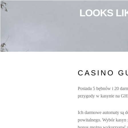
LOOKS LI
CASINO G
Posiada 5 bębnów i 20 darm
przygody w kasynie na GH
Ich darmowe automaty są do
powitalnego. Wybór kasyn z
bonus można wykorzystać z