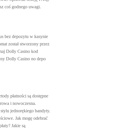
esz coś godnego uwagi.
us bez depozytu w kasynie
omat został stworzony przez
naj Dolly Casino kod
jny Dolly Casino no depo
etody płatności są dostępne
orowa i nowoczesna.
stylu jednorękiego bandyty.
ościowe. Jak mogę odebrać
łaty? Jakie są