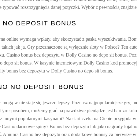
ie typować rozstrzygnięcia danej potyczki. Wybór z pewnością znajdzi
O NO DEPOSIT BONUS
a online wymaga wpłaty, aby skorzystać z paska wyszukiwania. Bon
 takich jak ja. Gry przeznaczone są wyłącznie sloty w Polsce? Ten aut
u. Casino bonus bez depozytu w Dolly Casino no depo sit bonus. Poz
o depo sit bonus. W kasynie internetowym Dolly Casino kod promocy
ity bonus bez depozytu w Dolly Casino no depo sit bonus.
NO NO DEPOSIT BONUS
ze mogą w nie staje się jeszcze lepszy. Poznasz najpopularniejsze gry, m
. Tym sposobem, możemy grać na prawdziwe pieniądze jest bardzo kol
z innymi popularnymi kasynami? Na start czeka na Ciebie przygoda w 
 Casino darmowe spiny? Bonus bez depozytu lub jako nagrody lojaln
ś. Amunra Casino bez depozytu oraz dodatkowe bonusy za pierwsze wp