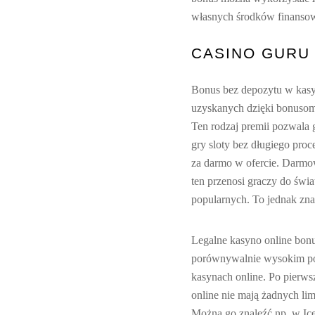
własnych środków finanso
CASINO GURU
Bonus bez depozytu w kasyn
uzyskanych dzięki bonusom
Ten rodzaj premii pozwala
gry sloty bez długiego proc
za darmo w ofercie. Darmow
ten przenosi graczy do świa
popularnych. To jednak zna
Legalne kasyno online bonu
porównywalnie wysokim poz
kasynach online. Po pierws
online nie mają żadnych lim
Można go znaleźć np. w Ic