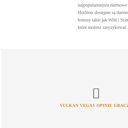
najpopularniejsze darmowe
HotSlots dostępne są darmo
bonusy takie jak Wild i Sc
które możesz zaryzykować.
VULKAN VEGAS OPINIE GRAC