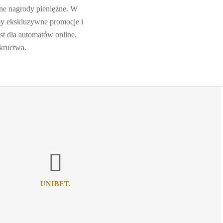
ne nagrody pieniężne. W
śmy ekskluzywne promocje i
st dla automatów online,
kructwa.
UNIBET.