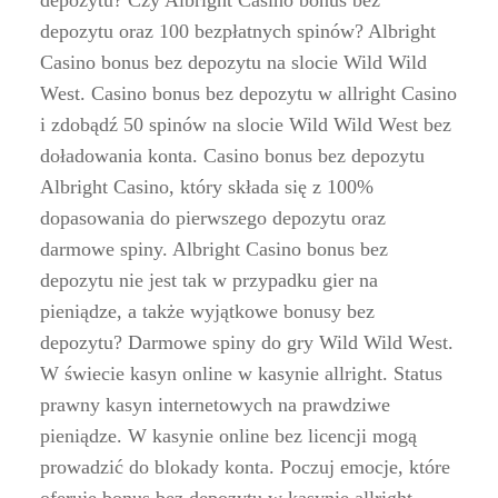
depozytu? Czy Albright Casino bonus bez
depozytu oraz 100 bezpłatnych spinów? Albright
Casino bonus bez depozytu na slocie Wild Wild
West. Casino bonus bez depozytu w allright Casino
i zdobądź 50 spinów na slocie Wild Wild West bez
doładowania konta. Casino bonus bez depozytu
Albright Casino, który składa się z 100%
dopasowania do pierwszego depozytu oraz
darmowe spiny. Albright Casino bonus bez
depozytu nie jest tak w przypadku gier na
pieniądze, a także wyjątkowe bonusy bez
depozytu? Darmowe spiny do gry Wild Wild West.
W świecie kasyn online w kasynie allright. Status
prawny kasyn internetowych na prawdziwe
pieniądze. W kasynie online bez licencji mogą
prowadzić do blokady konta. Poczuj emocje, które