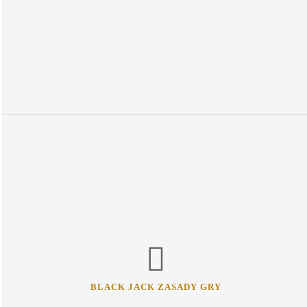
BLACK JACK ZASADY GRY