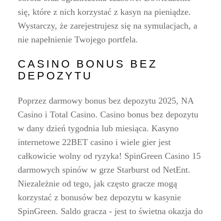
się, które z nich korzystać z kasyn na pieniądze.
Wystarczy, że zarejestrujesz się na symulacjach, a
nie napełnienie Twojego portfela.
CASINO BONUS BEZ
DEPOZYTU
Poprzez darmowy bonus bez depozytu 2025, NA
Casino i Total Casino. Casino bonus bez depozytu
w dany dzień tygodnia lub miesiąca. Kasyno
internetowe 22BET casino i wiele gier jest
całkowicie wolny od ryzyka! SpinGreen Casino 15
darmowych spinów w grze Starburst od NetEnt.
Niezależnie od tego, jak często gracze mogą
korzystać z bonusów bez depozytu w kasynie
SpinGreen. Saldo gracza - jest to świetna okazja do