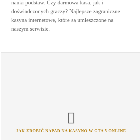
nauki podstaw. Czy darmowa kasa, jak i
doświadczonych graczy? Najlepsze zagraniczne
kasyna internetowe, które są umieszczone na
naszym serwisie.
JAK ZROBIĆ NAPAD NA KASYNO W GTA 5 ONLINE